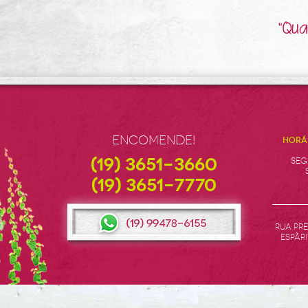
“Qua
Encomende!
HORÁ
(19) 3651-3660
SEG
(19) 3651-7770
Rua Pre
EspÃ­r