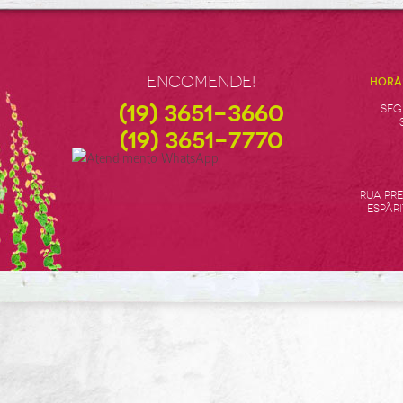
Encomende!
HORÁ
(19) 3651-3660
SEG
(19) 3651-7770
Rua Pre
EspÃ­r